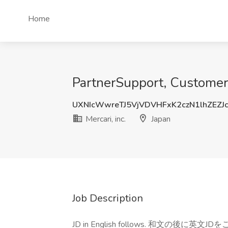
Home
PartnerSupport, Customer 
UXNIcWwreTJ5VjVDVHFxK2czN1lhZEZJ
Mercari, inc.
Japan
Job Description
JD in English follows. 和文の後に英